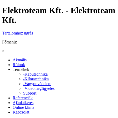
Elektroteam Kft. - Elektroteam
Kft.
Tartalomhoz ugrás
Főmenü:
×
Aktuális
Rólunk
Termékek
-Kaputechnika
-Klímatechnika
-Vagyonvédelem
-Videomegfigyelés
Support
Referenciák
Ajánlatkérés
Online klíma
Kapcsolat