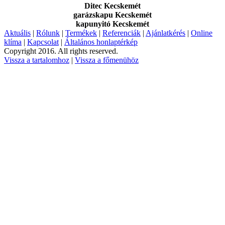
Ditec Kecskemét
garázskapu Kecskemét
kapunyitó Kecskemét
Aktuális
|
Rólunk
|
Termékek
|
Referenciák
|
Ajánlatkérés
|
Online
klíma
|
Kapcsolat
|
Általános honlaptérkép
Copyright 2016. All rights reserved.
Vissza a tartalomhoz
|
Vissza a főmenühöz